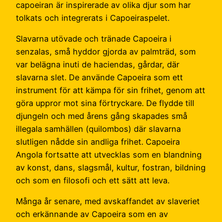
capoeiran är inspirerade av olika djur som har
tolkats och integrerats i Capoeiraspelet.
Slavarna utövade och tränade Capoeira i
senzalas, små hyddor gjorda av palmträd, som
var belägna inuti de haciendas, gårdar, där
slavarna slet. De använde Capoeira som ett
instrument för att kämpa för sin frihet, genom att
göra uppror mot sina förtryckare. De flydde till
djungeln och med årens gång skapades små
illegala samhällen (quilombos) där slavarna
slutligen nådde sin andliga frihet. Capoeira
Angola fortsatte att utvecklas som en blandning
av konst, dans, slagsmål, kultur, fostran, bildning
och som en filosofi och ett sätt att leva.
Många år senare, med avskaffandet av slaveriet
och erkännande av Capoeira som en av