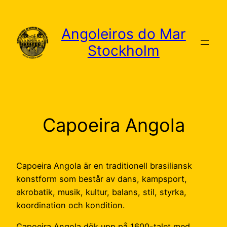
Skip
to
Angoleiros do Mar
content
Stockholm
Capoeira Angola
Capoeira Angola är en traditionell brasiliansk
konstform som består av dans, kampsport,
akrobatik, musik, kultur, balans, stil, styrka,
koordination och kondition.
Capoeira Angola dök upp på 1600-talet med